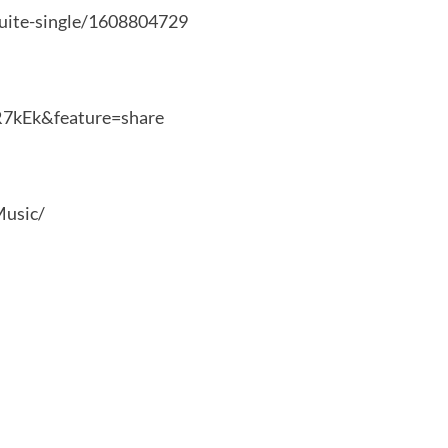
buite-single/1608804729
R7kEk&feature=share
Music/