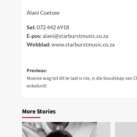
Alani Coetsee
Sel:
072 442 6918
E-pos:
alani@starburstmusic.co.za
Webblad:
www.starburstmusic.co.za
Post
Previous:
Moenie wag tot dit te laat is nie, is die boodskap van
navigation
enkelsnit!
More Stories