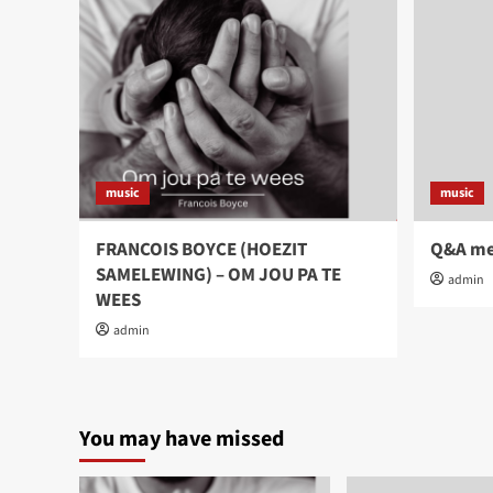
music
music
FRANCOIS BOYCE (HOEZIT
Q&A met
SAMELEWING) – OM JOU PA TE
admin
WEES
admin
You may have missed