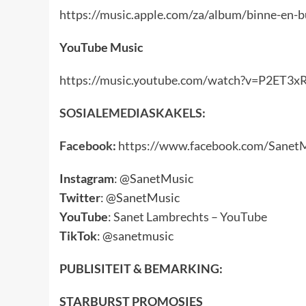
https://music.apple.com/za/album/binne-en-
YouTube Music
https://music.youtube.com/watch?v=P2ET3x
SOSIALEMEDIASKAKELS:
Facebook:
https://www.facebook.com/Sanet
Instagram
: @SanetMusic
Twitter
: @SanetMusic
YouTube
:
Sanet Lambrechts – YouTube
TikTok
:
@sanetmusic
PUBLISITEIT & BEMARKING:
STARBURST PROMOSIES