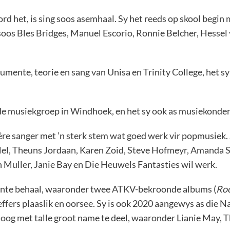
rd het, is sing soos asemhaal. Sy het reeds op skool begin
soos Bles Bridges, Manuel Escorio, Ronnie Belcher, Hessel
rumente, teorie en sang van Unisa en Trinity College, het sy
lde musiekgroep in Windhoek, en het sy ook as musiekonder
ulêre sanger met ’n sterk stem wat goed werk vir popmusiek
a Nel, Theuns Jordaan, Karen Zoid, Steve Hofmeyr, Amanda 
 Muller, Janie Bay en Die Heuwels Fantasties wil werk.
punte behaal, waaronder twee ATKV-bekroonde albums (
Roo
fers plaaslik en oorsee. Sy is ook 2020 aangewys as die 
oog met talle groot name te deel, waaronder Lianie May, Th