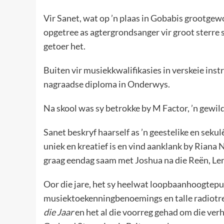
Vir Sanet, wat op ’n plaas in Gobabis grootgewo
opgetree as agtergrondsanger vir groot sterre 
getoer het.
Buiten vir musiekkwalifikasies in verskeie inst
nagraadse diploma in Onderwys.
Na skool was sy betrokke by M Factor, ’n gewi
Sanet beskryf haarself as ’n geestelike en sek
uniek en kreatief is en vind aanklank by Rian
graag eendag saam met Joshua na die Reën, Len
Oor die jare, het sy heelwat loopbaanhoogte
musiektoekenningbenoemings en talle radiotref
die Jaar
en het al die voorreg gehad om die verh