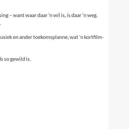
ng – want waar daar ’n wil is, is daar ’n weg.
.
musiek en ander toekomsplanne, wat ’n kortfilm-
 so gewild is.