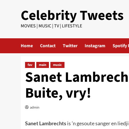
Skip
Celebrity Tweets
to
content
MOVIES | MUSIC | TV | LIFESTYLE
Home
Contact
Twitter
Instagram
Spotify 
fav
main
music
Sanet Lambrecht
Buite, vry!
admin
Sanet Lambrechts
is ’n gesoute sanger en lied