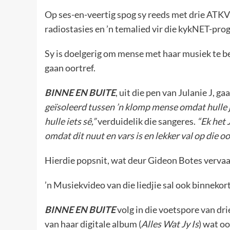
Op ses-en-veertig spog sy reeds met drie ATKV
radiostasies en ’n temalied vir die kykNET-pr
Sy is doelgerig om mense met haar musiek te be
gaan oortref.
BINNE EN BUITE
, uit die pen van Julanie J, g
geïsoleerd tussen ’n klomp mense omdat hulle j
hulle iets sê,”
verduidelik die sangeres.
“Ek het 
omdat dit nuut en vars is en lekker val op die oo
Hierdie popsnit, wat deur Gideon Botes vervaar
’n Musiekvideo van die liedjie sal ook binneko
BINNE EN BUITE
volg in die voetspore van dri
van haar digitale album (
Alles Wat Jy Is
) wat oo