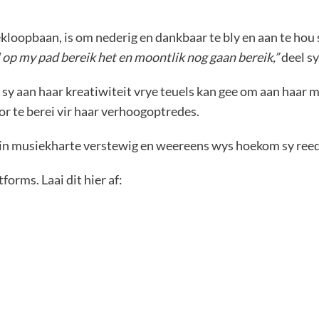
kloopbaan, is om nederig en dankbaar te bly en aan te hou si
l op my pad bereik het en moontlik nog gaan bereik,”
deel sy
sy aan haar kreatiwiteit vrye teuels kan gee om aan haar 
oor te berei vir haar verhoogoptredes.
k in musiekharte verstewig en weereens wys hoekom sy reeds
tforms. Laai dit hier af: