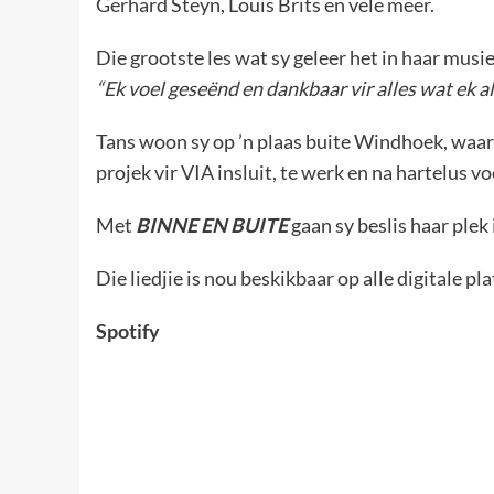
Gerhard Steyn, Louis Brits en vele meer.
Die grootste les wat sy geleer het in haar musie
“Ek voel geseënd en dankbaar vir alles wat ek a
Tans woon sy op ’n plaas buite Windhoek, waar 
projek vir VIA insluit, te werk en na hartelus v
Met
BINNE EN BUITE
gaan sy beslis haar ple
Die liedjie is nou beskikbaar op alle digitale pla
Spotify