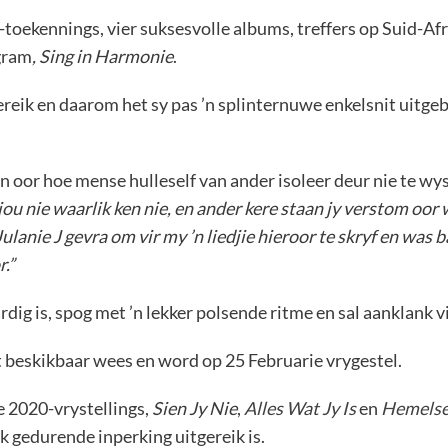
-toekennings, vier suksesvolle albums, treffers op Suid-A
ogram
, Sing in Harmonie
.
reik en daarom het sy pas ’n splinternuwe enkelsnit uitgeb
aan oor hoe mense hulleself van ander isoleer deur nie te wys 
ou nie waarlik ken nie, en ander kere staan jy verstom oor 
Julanie J gevra om vir my ’n liedjie hieroor te skryf en wa
r.”
dig is, spog met ’n lekker polsende ritme en sal aanklank 
rt beskikbaar wees en word op 25 Februarie vrygestel.
e 2020-vrystellings,
Sien Jy Nie
,
Alles Wat Jy Is
en
Hemelse
k gedurende inperking uitgereik is.