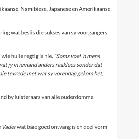
frikaanse, Namibiese, Japanese en Amerikaanse
ring wat beslis die sukses van sy voorgangers
wie hulle regtig is nie.
“Soms voel ’n mens
wat jy in iemand anders raaklees sonder dat
s baie tevrede met wat sy vorendag gekom het,
vind by luisteraars van alle ouderdomme.
 Vader
wat baie goed ontvang is en deel vorm