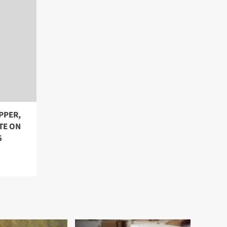
PPER,
TE ON
G