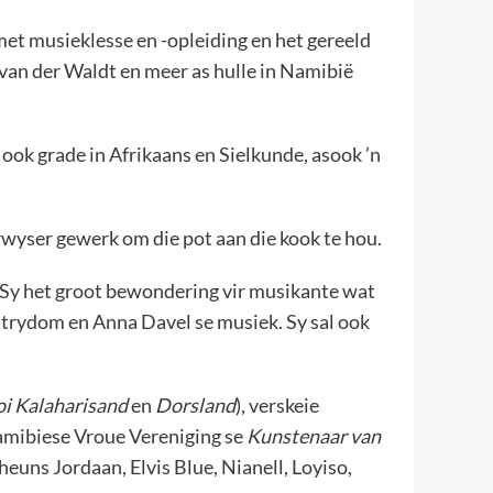
 met musieklesse en -opleiding en het gereeld
 van der Waldt en meer as hulle in Namibië
 ook grade in Afrikaans en Sielkunde, asook ’n
wyser gewerk om die pot aan die kook te hou.
. Sy het groot bewondering vir musikante wat
Strydom en Anna Davel se musiek. Sy sal ook
i Kalaharisand
en
Dorsland
), verskeie
Namibiese Vroue Vereniging se
Kunstenaar van
euns Jordaan, Elvis Blue, Nianell, Loyiso,