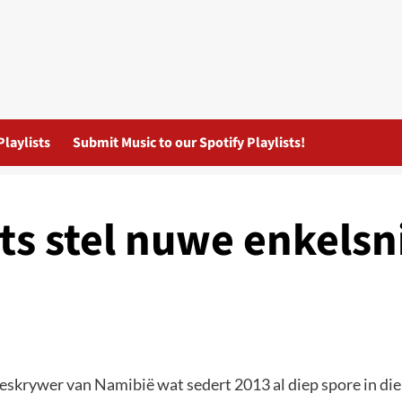
Playlists
Submit Music to our Spotify Playlists!
s stel nuwe enkelsni
jieskrywer van Namibië wat sedert 2013 al diep spore in di