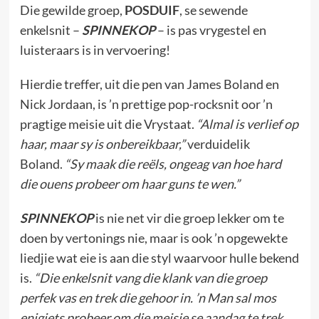
Die gewilde groep,
POSDUIF
,
se sewende
enkelsnit –
SPINNEKOP
– is pas vrygestel en
luisteraars is in vervoering!
Hierdie treffer, uit die pen van James Boland en
Nick Jordaan, is ’n prettige pop-rocksnit oor ’n
pragtige meisie uit die Vrystaat.
“Almal is verlief op
haar, maar sy is onbereikbaar,”
verduidelik
Boland.
“Sy maak die reëls, ongeag van hoe hard
die ouens probeer om haar guns te wen.”
SPINNEKOP
is nie net vir die groep lekker om te
doen by vertonings nie, maar is ook ’n opgewekte
liedjie wat eie is aan die styl waarvoor hulle bekend
is.
“Die enkelsnit vang die klank van die groep
perfek vas en trek die gehoor in. ’n Man sal mos
enigiets probeer om die meisie se aandag te trek