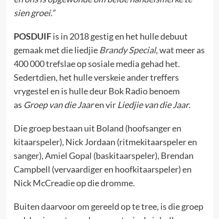
sien groei.”
POSDUIF
is in 2018 gestig en het hulle debuut
gemaak met die liedjie
Brandy Special
, wat meer as
400 000 trefslae op sosiale media gehad het.
Sedertdien, het hulle verskeie ander treffers
vrygestel en is hulle deur Bok Radio benoem
as
Groep van die Jaar
en vir
Liedjie van die Jaar
.
Die groep bestaan uit Boland (hoofsanger en
kitaarspeler), Nick Jordaan (ritmekitaarspeler en
sanger), Amiel Gopal (baskitaarspeler), Brendan
Campbell (vervaardiger en hoofkitaarspeler) en
Nick McCreadie op die dromme.
Buiten daarvoor om gereeld op te tree, is die groep