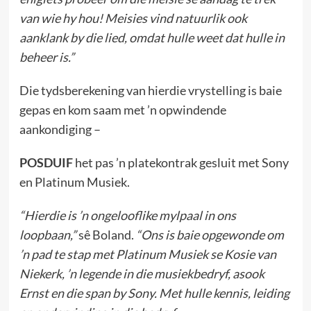
van wie hy hou! Meisies vind natuurlik ook
aanklank by die lied, omdat hulle weet dat hulle in
beheer is.”
Die tydsberekening van hierdie vrystelling is baie
gepas en kom saam met ’n opwindende
aankondiging –
POSDUIF
het pas ’n platekontrak gesluit met Sony
en Platinum Musiek.
“Hierdie is ’n ongelooflike mylpaal in ons
loopbaan,”
sê Boland.
“Ons is baie opgewonde om
’n pad te stap met Platinum Musiek se Kosie van
Niekerk, ’n legende in die musiekbedryf, asook
Ernst en die span by Sony. Met hulle kennis, leiding