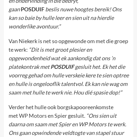
en ondervinding in die bedryf,
gaan
POSDUIF
beslis nuwe hoogtes bereik! Ons
kan so baie by hulle leer en sien uit na hierdie
wonderlike avontuur.”
Van Niekerk is net so opgewonde om met die groep
te werk:
“Dit is met groot plesier en
opgewondenheid wat ek aankondig dat ons ’n
platekontrak met
POSDUIF
gesluit het. Ek het die
voorreg gehad om hulle verskeie kere te sien optree
en hulle is ongelooflik talentvol. Ek kan nie wag om
saam met hulle te werk nie. Hou dié spasie dop!”
Verder het hulle ook borgskapooreenkomste
met
WP Motors
en
Spier
gesluit.
“Ons sien uit
daarna om saam met Spier en WP Motors te werk.
Ons gaan opwindende veldtogte van stapel stuur