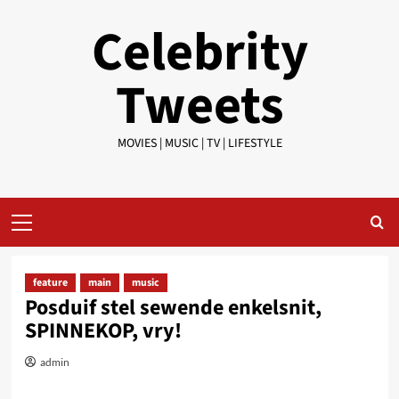
Skip
Celebrity
to
content
Tweets
MOVIES | MUSIC | TV | LIFESTYLE
Primary
Menu
feature
main
music
Posduif stel sewende enkelsnit,
SPINNEKOP, vry!
admin