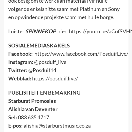
ook besig om te werk aan materiaal vir hulle
volgende enkelsnitte saam met Platinum en Sony
en opwindende projekte saam met hulle borge.
Luister
SPINNEKOP
hier:
https://youtu.be/aCofSV
SOSIALEMEDIASKAKELS
Facebook:
https://www.facebook.com/PosduifLive/
Instagram:
@posduif_live
Twitter:
@Posduif14
Webblad:
https://posduif.live/
PUBLISITEIT EN BEMARKING
Starburst Promosies
Alishia van Deventer
Sel:
083 635 4717
E-pos:
alishia@starburstmusic.co.za