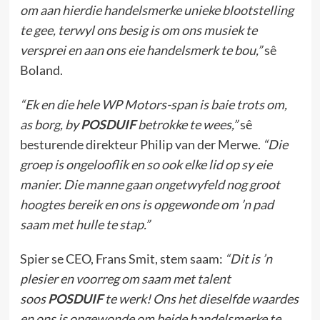
om aan hierdie handelsmerke unieke blootstelling
te gee, terwyl ons besig is om ons musiek te
versprei en aan ons eie handelsmerk te bou,”
sê
Boland.
“Ek en die hele WP Motors-span is baie trots om,
as borg, by
POSDUIF
betrokke te wees,”
sê
besturende direkteur Philip van der Merwe.
“Die
groep is ongelooflik en so ook elke lid op sy eie
manier. Die manne gaan ongetwyfeld nog groot
hoogtes bereik en ons is opgewonde om ’n pad
saam met hulle te stap.”
Spier se CEO, Frans Smit, stem saam:
“Dit is ’n
plesier en voorreg om saam met talent
soos
POSDUIF
te werk! Ons het dieselfde waardes
en ons is opgewonde om beide handelsmerke te