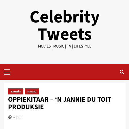
Skip
Celebrity
to
content
Tweets
MOVIES | MUSIC | TV | LIFESTYLE
Primary
Menu
events
music
OPPIEKITAAR – ‘N JANNIE DU TOIT
PRODUKSIE
admin