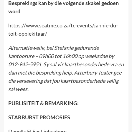
Besprekings kan by die volgende skakel gedoen
word
https://www.seatme.co.za/tc-events/jannie-du-
toit-oppiekitaar/
Alternatiewelik, bel Stefanie gedurende
kantoorure – 09h00 tot 16h00 op weeksdae by
012-942-5951. Sy sal vir kaartbesonderhede vra en
dan met die bespreking help. Atterbury Teater gee
die versekering dat jou kaartbesonderhede veilig
sal wees.
PUBLISITEIT & BEMARKING:
STARBURST PROMOSIES
Danelle El Far Liebenberg