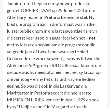
Jannie du Toit beplan om sy nuwe produksie
getiteld OPPIEKITAAR op 25 Junie 2023 in die
Atterbury Teater in Pretoria bekend te stel. Hy
bied die program aan in die formaat waarin die
luisterpubliek hom in die laat sewentigerjare vir
die eerste keer as solo-sanger leer ken het –
net
met sy kitaar en beplan om die program oor die
volgende jaar of twee landswyd aan te bied.
Gedurende die vroeë sewentigs was hy lid van die
Afrikaanse
folk
-groep TRILOGIE, maar later in dié
dekade was hy meestal alleen met net sy kitaar op
die verhoog – en hy het uitsluitlik sy eie liedjies
gesing. So was dit ook in die Laager van die
Markteater in Pretoria sedert die heel eerste
MUSIEK EN LIRIEK-konsert in April 1979 en ook
by sy “Liedjie-aande” in Margaretastraat in