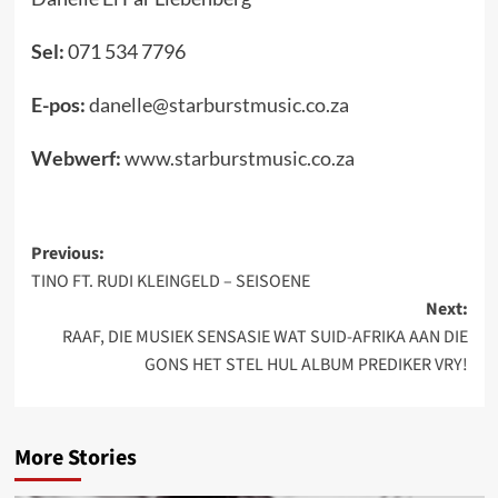
Sel:
071 534 7796
E-pos:
danelle@starburstmusic.co.za
Webwerf:
www.starburstmusic.co.za
Post
Previous:
TINO FT. RUDI KLEINGELD – SEISOENE
navigation
Next:
RAAF, DIE MUSIEK SENSASIE WAT SUID-AFRIKA AAN DIE
GONS HET STEL HUL ALBUM PREDIKER VRY!
More Stories