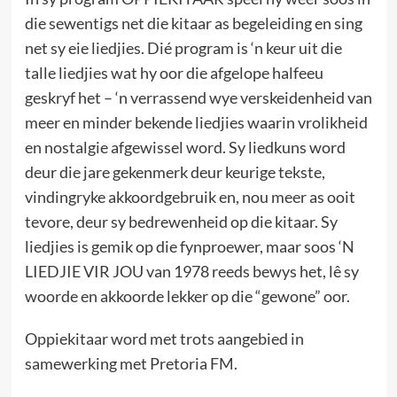
die sewentigs net die kitaar as begeleiding en sing
net sy eie liedjies. Dié program is ‘n keur uit die
talle liedjies wat hy oor die afgelope halfeeu
geskryf het – ‘n verrassend wye verskeidenheid van
meer en minder bekende liedjies waarin vrolikheid
en nostalgie afgewissel word. Sy liedkuns word
deur die jare gekenmerk deur keurige tekste,
vindingryke akkoordgebruik en, nou meer as ooit
tevore, deur sy bedrewenheid op die kitaar. Sy
liedjies is gemik op die fynproewer, maar soos ‘N
LIEDJIE VIR JOU van 1978 reeds bewys het, lê sy
woorde en akkoorde lekker op die “gewone” oor.
Oppiekitaar word met trots aangebied in
samewerking met Pretoria FM.