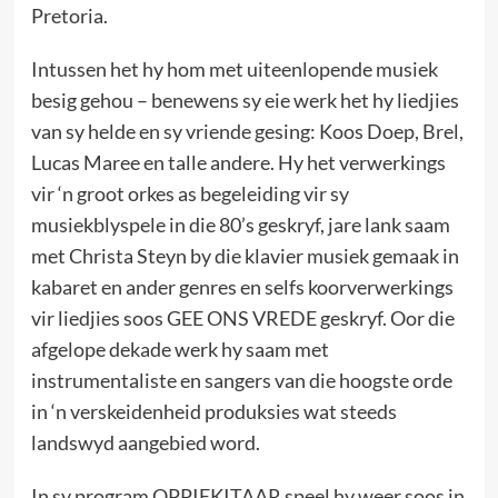
Pretoria.
Intussen het hy hom met uiteenlopende musiek
besig gehou – benewens sy eie werk het hy liedjies
van sy helde en sy vriende gesing: Koos Doep, Brel,
Lucas Maree en talle andere. Hy het verwerkings
vir ‘n groot orkes as begeleiding vir sy
musiekblyspele in die 80’s geskryf, jare lank saam
met Christa Steyn by die klavier musiek gemaak in
kabaret en ander genres en selfs koorverwerkings
vir liedjies soos GEE ONS VREDE geskryf. Oor die
afgelope dekade werk hy saam met
instrumentaliste en sangers van die hoogste orde
in ‘n verskeidenheid produksies wat steeds
landswyd aangebied word.
In sy program OPPIEKITAAR speel hy weer soos in