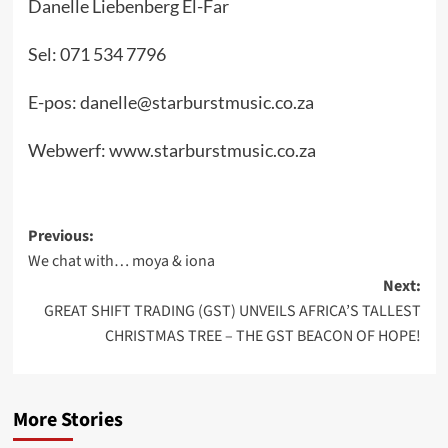
Danelle Liebenberg El-Far
Sel: 071 534 7796
E-pos: danelle@starburstmusic.co.za
Webwerf: www.starburstmusic.co.za
Post
Previous:
We chat with… moya & iona
navigation
Next:
GREAT SHIFT TRADING (GST) UNVEILS AFRICA’S TALLEST
CHRISTMAS TREE – THE GST BEACON OF HOPE!
More Stories