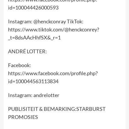
id=100044426000593
Instagram: @henckconray TikTok:
https://www.tiktok.com/@henckconrey?
_t=8dsAAcHhfSX&_r=1
ANDRÉ LOTTER:
Facebook:
https://www.facebook.com/profile.php?
id=100044563113834
Instagram: andrelotter
PUBLISITEIT & BEMARKING:STARBURST
PROMOSIES