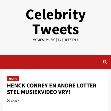
Skip
Celebrity
to
content
Tweets
MOVIES | MUSIC | TV | LIFESTYLE
Primary
Menu
music
HENCK CONREY EN ANDRE LOTTER
STEL MUSIEKVIDEO VRY!
admin