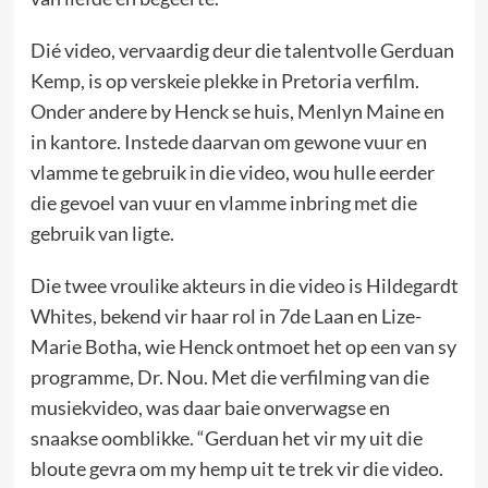
Dié video, vervaardig deur die talentvolle Gerduan
Kemp, is op verskeie plekke in Pretoria verfilm.
Onder andere by Henck se huis, Menlyn Maine en
in kantore. Instede daarvan om gewone vuur en
vlamme te gebruik in die video, wou hulle eerder
die gevoel van vuur en vlamme inbring met die
gebruik van ligte.
Die twee vroulike akteurs in die video is Hildegardt
Whites, bekend vir haar rol in 7de Laan en Lize-
Marie Botha, wie Henck ontmoet het op een van sy
programme, Dr. Nou. Met die verfilming van die
musiekvideo, was daar baie onverwagse en
snaakse oomblikke. “Gerduan het vir my uit die
bloute gevra om my hemp uit te trek vir die video.