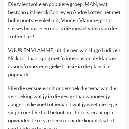
Die talentvolle en populere groep, MAN, wat
bestaan uit Henck Conrey en Andre Lotter, het met
hulle nuutste enkelsnit, Vuur en Vlamme, groot
sukses behaal – en nou is die musiekvideo van die
treffer hier!
VUUR EN VLAMME, uit die pen van Hugo Ludik en
Nick Jordaan, spog met ’n internasionale klank en
is soos ’n vars energieke briesie in die plaaslike
popmark.
Hierdie sensuele snit ondersoek die tema van die
versoeking wat jy in die gesig staar wanneer jy
aangetrokke voel tot iemand wat jy weet nie reg is
vir jou nie. Die lied beloof om die luisteraar op ’n
opwindende reis te neem deur die kompleksiteit
van liefde en begeerte.