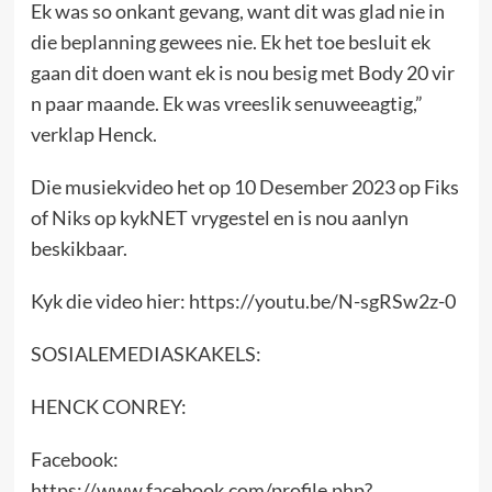
Ek was so onkant gevang, want dit was glad nie in
die beplanning gewees nie. Ek het toe besluit ek
gaan dit doen want ek is nou besig met Body 20 vir
n paar maande. Ek was vreeslik senuweeagtig,”
verklap Henck.
Die musiekvideo het op 10 Desember 2023 op Fiks
of Niks op kykNET vrygestel en is nou aanlyn
beskikbaar.
Kyk die video hier: https://youtu.be/N-sgRSw2z-0
SOSIALEMEDIASKAKELS:
HENCK CONREY:
Facebook:
https://www.facebook.com/profile.php?