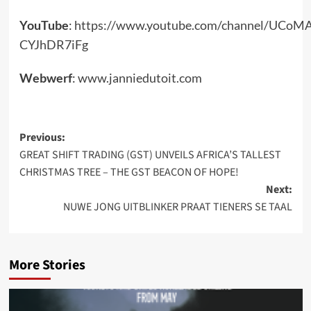
YouTube
:
https://www.youtube.com/channel/UCoM
CYJhDR7iFg
Webwerf
:
www.janniedutoit.com
Post
Previous:
GREAT SHIFT TRADING (GST) UNVEILS AFRICA’S TALLEST
navigation
CHRISTMAS TREE – THE GST BEACON OF HOPE!
Next:
NUWE JONG UITBLINKER PRAAT TIENERS SE TAAL
More Stories