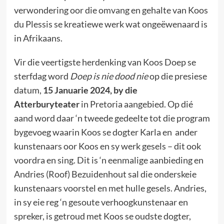
verwondering oor die omvang en gehalte van Koos
du Plessis se kreatiewe werk wat ongeëwenaard is
in Afrikaans.
Vir die veertigste herdenking van Koos Doep se
sterfdag word
Doep is nie dood nie
op die presiese
datum,
15 Januarie 2024, by die
Atterburyteater
in Pretoria aangebied. Op dié
aand word daar ‘n tweede gedeelte tot die program
bygevoeg waarin Koos se dogter Karla en ander
kunstenaars oor Koos en sy werk gesels – dit ook
voordra en sing. Dit is ‘n eenmalige aanbieding en
Andries (Roof) Bezuidenhout sal die onderskeie
kunstenaars voorstel en met hulle gesels. Andries,
in sy eie reg ‘n gesoute verhoogkunstenaar en
spreker, is getroud met Koos se oudste dogter,