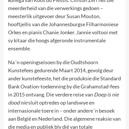
meerderheid van die verwerkings gedoen –
meesterlik uitgevoer deur Susan Mouton,
hooftjellis van die Johannesburgse Filharmoniese
Orkes en pianis Chanie Jonker. Jannie voltooi met
sy kitaar die hoogs afgeronde instrumentale
ensemble.
Na ‘n openingseisoen by die Oudtshoorn
Kunstefees gedurende Maart 2014, gevolg deur
ander kunstefeeste, het die produksie die Standard
Bank Ovation-toekenning by die Grahamstad-fees
in 2015 ontvang. Die verdere reise van
Doep is nie
dood nie
sluit optredes op landswye en
internasionale toere in – onder andere ‘n besoek
aan België en Nederland. Die algemene reaksie van
die media en publiek bly dié van totale