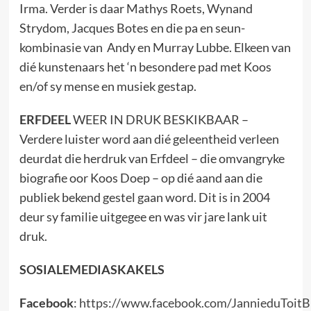
Irma. Verder is daar Mathys Roets, Wynand
Strydom, Jacques Botes en die pa en seun-
kombinasie van Andy en Murray Lubbe. Elkeen van
dié kunstenaars het ‘n besondere pad met Koos
en/of sy mense en musiek gestap.
ERFDEEL
WEER IN DRUK BESKIKBAAR –
Verdere luister word aan dié geleentheid verleen
deurdat die herdruk van Erfdeel – die omvangryke
biografie oor Koos Doep – op dié aand aan die
publiek bekend gestel gaan word. Dit is in 2004
deur sy familie uitgegee en was vir jare lank uit
druk.
SOSIALEMEDIASKAKELS
Facebook
:
https://www.facebook.com/JannieduToitB