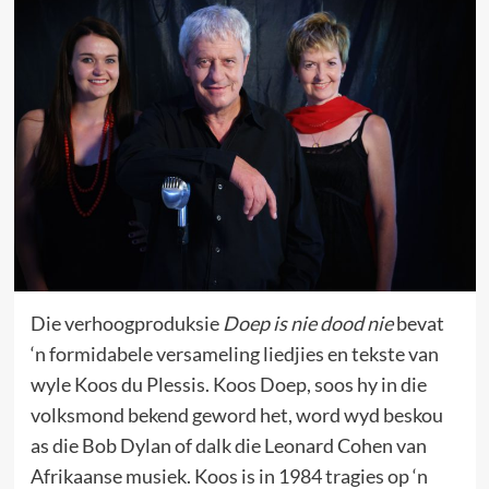
Die verhoogproduksie
Doep is nie dood nie
bevat
‘n formidabele versameling liedjies en tekste van
wyle Koos du Plessis. Koos Doep, soos hy in die
volksmond bekend geword het, word wyd beskou
as die Bob Dylan of dalk die Leonard Cohen van
Afrikaanse musiek. Koos is in 1984 tragies op ‘n