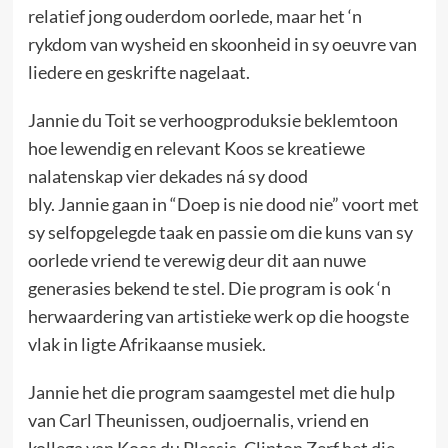
relatief jong ouderdom oorlede, maar het ‘n
rykdom van wysheid en skoonheid in sy oeuvre van
liedere en geskrifte nagelaat.
Jannie du Toit se verhoogproduksie beklemtoon
hoe lewendig en relevant Koos se kreatiewe
nalatenskap vier dekades ná sy dood
bly. Jannie gaan in “Doep is nie dood nie” voort met
sy selfopgelegde taak en passie om die kuns van sy
oorlede vriend te verewig deur dit aan nuwe
generasies bekend te stel. Die program is ook ‘n
herwaardering van artistieke werk op die hoogste
vlak in ligte Afrikaanse musiek.
Jannie het die program saamgestel met die hulp
van Carl Theunissen, oudjoernalis, vriend en
kollega van Koos du Plessis. Clinton Zerf het die