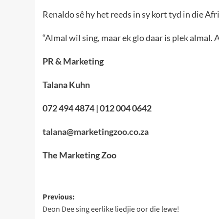
Renaldo sê hy het reeds in sy kort tyd in die A
“Almal wil sing, maar ek glo daar is plek almal. 
PR & Marketing
Talana Kuhn
072 494 4874 | 012 004 0642
talana@marketingzoo.co.za
The Marketing Zoo
Post
Previous:
Deon Dee sing eerlike liedjie oor die lewe!
navigation