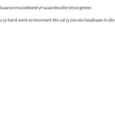
frikaanse musiekbedryf waardevolle lesse geleer.
As jy hard werk en konstant bly sal jy jou eie loopbaan in di