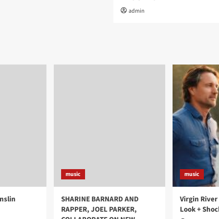
admin
music
music
nslin
SHARINE BARNARD AND
Virgin River
RAPPER, JOEL PARKER,
Look + Shoc