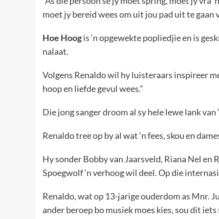
“As die persoon sê jy moet spring, moet jy vra ‘
moet jy bereid wees om uit jou pad uit te gaan vi
Hoe Hoog
is ‘n opgewekte popliedjie en is gesk
nalaat.
Volgens Renaldo wil hy luisteraars inspireer m
hoop en liefde gevul wees.”
Die jong sanger droom al sy hele lewe lank van 
Renaldo tree op by al wat ‘n fees, skou en dame
Hy sonder Bobby van Jaarsveld, Riana Nel en Re
Spoegwolf ‘n verhoog wil deel. Op die internas
Renaldo, wat op 13-jarige ouderdom as Mnr. Juni
ander beroep bo musiek moes kies, sou dit iets s