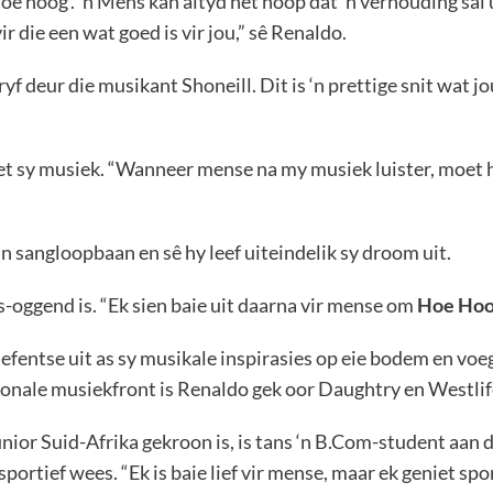
hoe hoog’. ’n Mens kan altyd net hoop dat ‘n verhouding sal 
r die een wat goed is vir jou,” sê Renaldo.
ryf deur die musikant Shoneill. Dit is ‘n prettige snit wat j
et sy musiek. “Wanneer mense na my musiek luister, moet h
‘n sangloopbaan en sê hy leef uiteindelik sy droom uit.
s-oggend is. “Ek sien baie uit daarna vir mense om
Hoe Ho
fentse uit as sy musikale inspirasies op eie bodem en voe
ionale musiekfront is Renaldo gek oor Daughtry en Westlif
or Suid-Afrika gekroon is, is tans ‘n B.Com-student aan di
portief wees. “Ek is baie lief vir mense, maar ek geniet spo