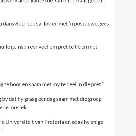
uitwerk albei kante toe. Om dit te laat gebeur,
ou dansvloer toe sal lok en met ‘n positiewe gees
ulle geïnspireer voel om pret te hê en met
og
te hoor en saam met my te deel in die pret.”
g by dat hy graag eendag saam met die groep
e se musiek.
e Universiteit van Pretoria en sê as hy enige
rt.