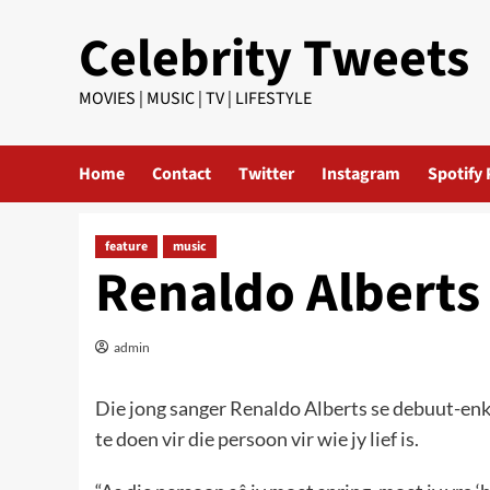
Skip
Celebrity Tweets
to
content
MOVIES | MUSIC | TV | LIFESTYLE
Home
Contact
Twitter
Instagram
Spotify 
feature
music
Renaldo Alberts
admin
Die jong sanger Renaldo Alberts se debuut-enk
te doen vir die persoon vir wie jy lief is.