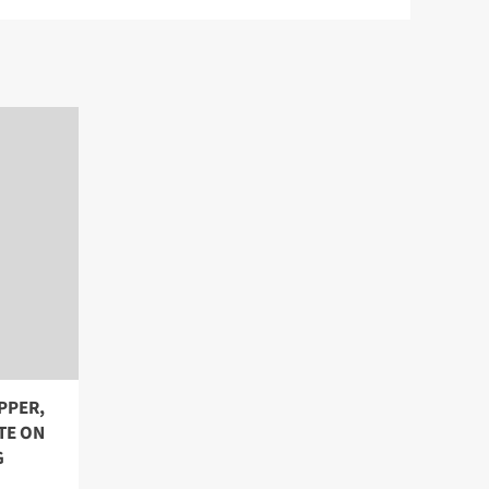
PPER,
TE ON
G