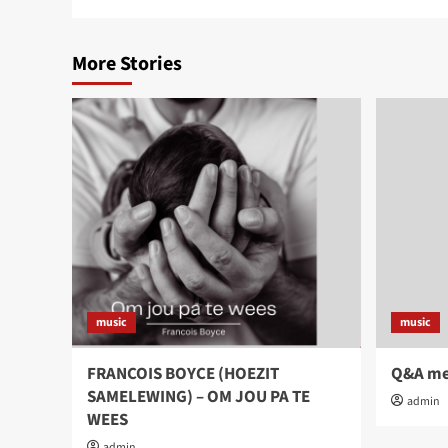
More Stories
music
music
FRANCOIS BOYCE (HOEZIT
Q&A met
SAMELEWING) – OM JOU PA TE
admin
WEES
admin