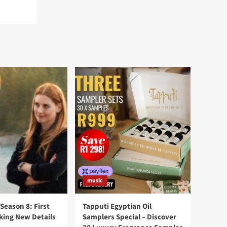
music
 Season 8: First
Tapputi Egyptian Oil
king New Details
Samplers Special – Discover