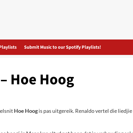
Playlists
Submit Music to our Spotify Playlists!
 – Hoe Hoog
elsnit
Hoe Hoog
is pas uitgereik. Renaldo vertel die liedj