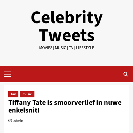
Skip
Celebrity
to
content
Tweets
MOVIES | MUSIC | TV | LIFESTYLE
Primary
Menu
fav
music
Tiffany Tate is smoorverlief in nuwe
enkelsnit!
admin