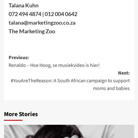
Talana Kuhn
072 494 4874 | 012 004 0642
talana@marketingzoo.co.za
The Marketing Zoo
Post
Previous:
Renaldo – Hoe Hoog, se musiekvideo is hier!
navigation
Next:
#YouAreTheReason: A South African campaign to support
moms and babies
More Stories