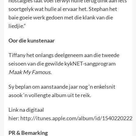
nostalgies laat voel terwyl hulle terug dink aan iets
soortgelyk wat hulle al ervaar het. Stephan het
baie goeie werk gedoen met die klank van die
liedjie.”
Oor die kunstenaar
Tiffany het onlangs deelgeneem aan die tweede
seisoen van die gewilde kykNET-sangprogram
Maak My Famous.
Sy beplan om aanstaande jaar nog ‘n enkelsnit
asook ‘n vollengte album uit te reik.
Link na digitaal
hier:
http://itunes.apple.com/album/id/1540220222
PR & Bemarking