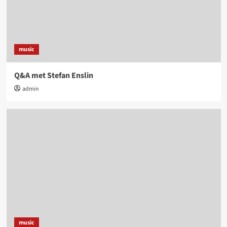
music
Q&A met Stefan Enslin
admin
music