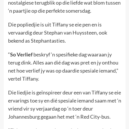
nostalgiese terugblik op die liefde wat blom tussen
‘n paartjie op die perfekte somersdag.
Die popliedjie is uit Tiffany se eie pen en is
vervaardig deur Stephan van Huyssteen, ook
bekend as Stephantasties.
“
So Verlief
beskryf ‘n spesifieke dag waaraan jy
terug dink. Alles aan dié dag was pret en jy onthou
net hoe verlief jy was op daardie spesiale iemand,”
vertel Tiffany.
Die liedjie is geïnspireer deur een van Tiffany se eie
ervarings toe sy en dié spesiale iemand saam met ‘n
vriend vir sy verjaardag op ‘n toer deur
Johannesburg gegaan het met ‘n Red City-bus.