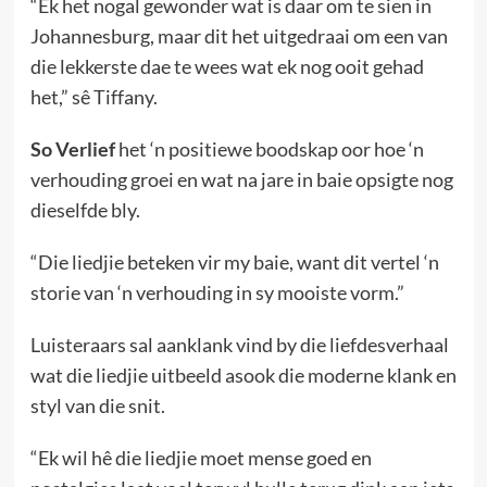
“Ek het nogal gewonder wat is daar om te sien in
Johannesburg, maar dit het uitgedraai om een van
die lekkerste dae te wees wat ek nog ooit gehad
het,” sê Tiffany.
So Verlief
het ‘n positiewe boodskap oor hoe ‘n
verhouding groei en wat na jare in baie opsigte nog
dieselfde bly.
“Die liedjie beteken vir my baie, want dit vertel ‘n
storie van ‘n verhouding in sy mooiste vorm.”
Luisteraars sal aanklank vind by die liefdesverhaal
wat die liedjie uitbeeld asook die moderne klank en
styl van die snit.
“Ek wil hê die liedjie moet mense goed en