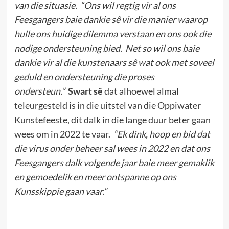
van die situasie. “Ons wil regtig vir al ons
Feesgangers baie dankie sê vir die manier waarop
hulle ons huidige dilemma verstaan en ons ook die
nodige ondersteuning bied. Net so wil ons baie
dankie vir al die kunstenaars sê wat ook met soveel
geduld en ondersteuning die proses
ondersteun.”
Swart sê
dat alhoewel almal
teleurgesteld is in die uitstel van die Oppiwater
Kunstefeeste, dit dalk in die lange duur beter gaan
wees om in 2022 te vaar.
“Ek dink, hoop en bid dat
die virus onder beheer sal wees in 2022 en dat ons
Feesgangers dalk volgende jaar baie meer gemaklik
en gemoedelik en meer ontspanne op ons
Kunsskippie gaan vaar.”