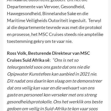
Departemente van Vervoer, Gesondheid,
Hawegesondheid, Binnelandse Sake en die
Maritime Veiligheids Outoriteit ingesluit. Terwyl
al die departemente tevrede was met die protokol
en prosesse, het MSC Cruises steeds nie amptelike
toestemming gekry om te vaar nie.
Ross Volk, Besturende Direkteur van MSC
Cruises Suid Afrika sê
:
“Ons is net so
teleurgesteld soos ons gaste dat ons nie die
Opipwater Kunstefees kan aanbied in 2021 nie.
Dit nadat ons daarin kon slaag om te demonstreer
dat ons veilig kan vaar en die welvaart van ons
gaste en personeel kon verseker met ons streng
gesondheidsprotokolle. Ons het werklik ons beste
gedoen om veilig in Suid-Afrika te kon vaar soos