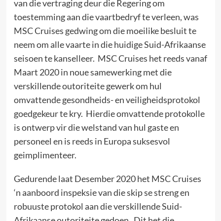
van die vertraging deur die Regering om
toestemming aan die vaartbedryf te verleen, was
MSC Cruises gedwing om die moeilike besluit te
neem om alle vaarte in die huidige Suid-Afrikaanse
seisoen te kanselleer. MSC Cruises het reeds vanaf
Maart 2020 in noue samewerking met die
verskillende outoriteite gewerk om hul
omvattende gesondheids- en veiligheidsprotokol
goedgekeur te kry. Hierdie omvattende protokolle
is ontwerp vir die welstand van hul gaste en
personeel en is reeds in Europa suksesvol
geimplimenteer.
Gedurende laat Desember 2020 het MSC Cruises
‘n aanboord inspeksie van die skip se streng en
robuuste protokol aan die verskillende Suid-
Afrikaanse outoriteite gedoen. Dit het die