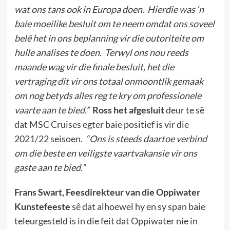
wat ons tans ook in Europa doen. Hierdie was ‘n
baie moeilike besluit om te neem omdat ons soveel
belê het in ons beplanning vir die outoriteite om
hulle analises te doen. Terwyl ons nou reeds
maande wag vir die finale besluit, het die
vertraging dit vir ons totaal onmoontlik gemaak
om nog betyds alles reg te kry om professionele
vaarte aan te bied.”
Ross het afgesluit
deur te sê
dat MSC Cruises egter baie positief is vir die
2021/22 seisoen.
“Ons is steeds daartoe verbind
om die beste en veiligste vaartvakansie vir ons
gaste aan te bied.”
Frans Swart, Feesdirekteur van die Oppiwater
Kunstefeeste
sê dat alhoewel hy en sy span baie
teleurgesteld is in die feit dat Oppiwater nie in