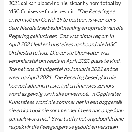
2021 sal kan plaasvind nie, skaar hy hom totaal by
MSC Cruises se finale besluit.
“Die Regering se
onvermoë om Covid-19 te bestuur, is weer eens
deur hierdie trae besluitneming en optrede van die
Regering geïllustreer. Ons was almal reg om in
April 2021 lekker kunstefees aanboord die MSC
Orchestra te hou. Die eerste Oppiwater was
veronderstel om reeds in April 2020 plaas te vind.
Toe het ons dit uitgestel na Januarie 2021 en toe
weer na April 2021. Die Regering besef glad nie
hoeveel administrasie, tyd en finansies gemors
word as gevolg van hulle onvermoë. ‘n Oppiwater
Kunstefees word nie sommer net in een dag gereël
nie en kan ook nie sommer net in een dag ongedaan
gemaak word nie.” Swart sê hy het ongelooflik baie
respek vir die Feesgangers se geduld en verstaan