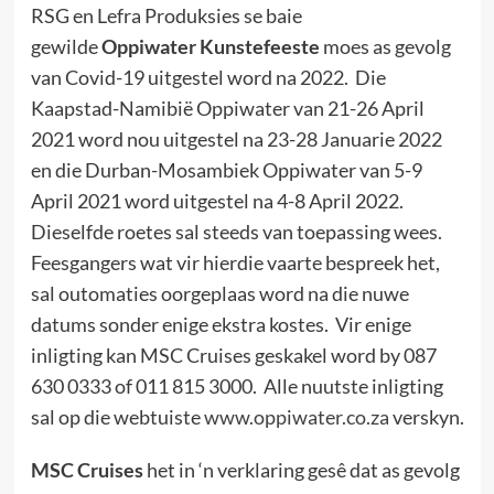
RSG en Lefra Produksies se baie
gewilde
Oppiwater Kunstefeeste
moes as gevolg
van Covid-19 uitgestel word na 2022. Die
Kaapstad-Namibië Oppiwater van 21-26 April
2021 word nou uitgestel na 23-28 Januarie 2022
en die Durban-Mosambiek Oppiwater van 5-9
April 2021 word uitgestel na 4-8 April 2022.
Dieselfde roetes sal steeds van toepassing wees.
Feesgangers wat vir hierdie vaarte bespreek het,
sal outomaties oorgeplaas word na die nuwe
datums sonder enige ekstra kostes. Vir enige
inligting kan MSC Cruises geskakel word by 087
630 0333 of 011 815 3000. Alle nuutste inligting
sal op die webtuiste
www.oppiwater.co.za
verskyn.
MSC Cruises
het in ‘n verklaring gesê dat as gevolg