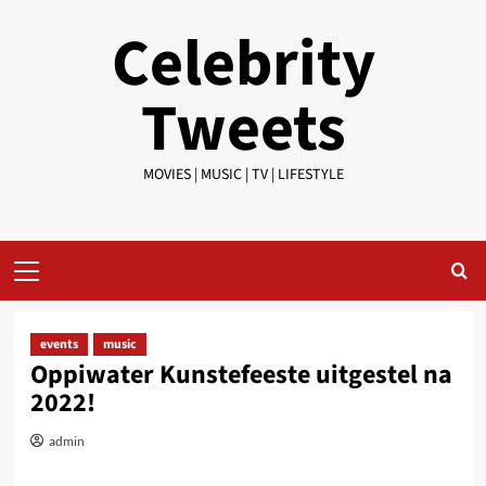
Skip
Celebrity
to
content
Tweets
MOVIES | MUSIC | TV | LIFESTYLE
Primary
Menu
events
music
Oppiwater Kunstefeeste uitgestel na
2022!
admin