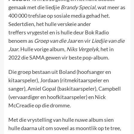
gemaak met die liedjie
Brandy Special
, wat meer as
400 000 trefslae op sosiale media gehad het.
Sedertdien, het hulle verskeie ander
treffers vrygestel en is hulle deur Bok Radio
benoem as
Groep van die Jaar
en vir
Liedjie van die
Jaar
. Hulle vorige album,
Niks Vergelyk
, het in
2022 die SAMA gewen vir beste pop-album.
Die groep bestaan uit Boland (hoofsanger en
kitaarspeler), Jordaan (ritmekitaarspeler en
sanger), Amiel Gopal (baskitaarspeler), Campbell
(vervaardiger en hoofkitaarspeler) en Nick
McCreadie op die dromme.
Met die vrystelling van hulle nuwe album sien
hulle daarna uit om soveel as moontlik op te tree,