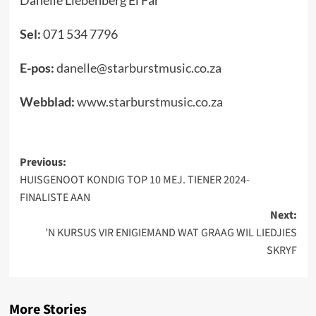
Danelle Liebenberg El Far
Sel:
071 534 7796
E-pos:
danelle@starburstmusic.co.za
Webblad:
www.starburstmusic.co.za
Post
Previous:
HUISGENOOT KONDIG TOP 10 MEJ. TIENER 2024-
navigation
FINALISTE AAN
Next:
’N KURSUS VIR ENIGIEMAND WAT GRAAG WIL LIEDJIES
SKRYF
More Stories