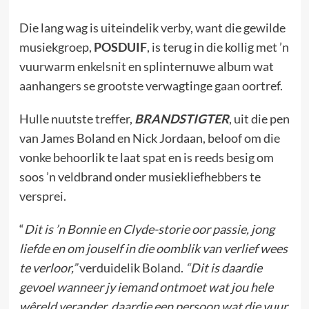
Die lang wag is uiteindelik verby, want die gewilde
musiekgroep,
POSDUIF
, is terug in die kollig met ’n
vuurwarm enkelsnit en splinternuwe album wat
aanhangers se grootste verwagtinge gaan oortref.
Hulle nuutste treffer,
BRANDSTIGTER
, uit die pen
van James Boland en Nick Jordaan, beloof om die
vonke behoorlik te laat spat en is reeds besig om
soos ’n veldbrand onder musiekliefhebbers te
versprei.
“
Dit is ’n Bonnie en Clyde-storie oor passie, jong
liefde en om jouself in die oomblik van verlief wees
te verloor,”
verduidelik Boland.
“Dit is daardie
gevoel wanneer jy iemand ontmoet wat jou hele
wêreld verander, daardie een persoon wat die vuur