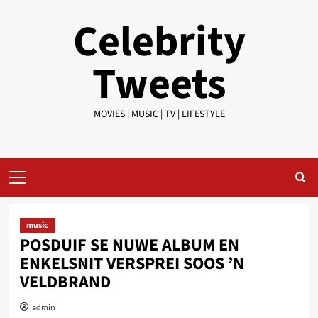
Skip
Celebrity
to
content
Tweets
MOVIES | MUSIC | TV | LIFESTYLE
Primary
Menu
music
POSDUIF SE NUWE ALBUM EN
ENKELSNIT VERSPREI SOOS ’N
VELDBRAND
admin