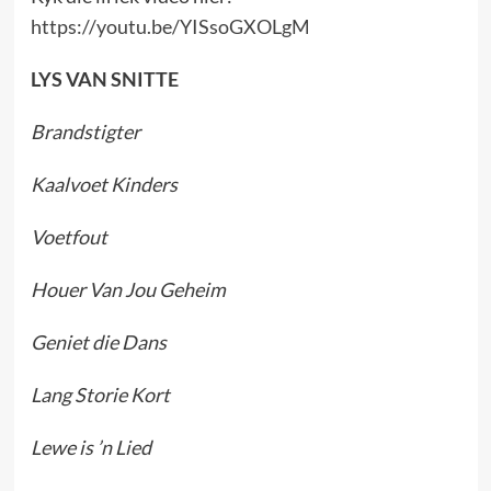
https://youtu.be/YISsoGXOLgM
LYS VAN SNITTE
Brandstigter
Kaalvoet Kinders
Voetfout
Houer Van Jou Geheim
Geniet die Dans
Lang Storie Kort
Lewe is ’n Lied