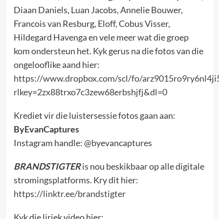
Diaan Daniels, Luan Jacobs, Annelie Bouwer,
Francois van Resburg, Eloff, Cobus Visser,
Hildegard Havenga en vele meer wat die groep
kom ondersteun het. Kyk gerus na die fotos van die
ongelooflike aand hier:
https://www.dropbox.com/scl/fo/arz9015ro9ry6nl4j
rlkey=2zx88trxo7c3zew68erbshjfj&dl=0
Krediet vir die luistersessie fotos gaan aan:
ByEvanCaptures
Instagram handle: @byevancaptures
BRANDSTIGTER
is nou beskikbaar op alle digitale
stromingsplatforms. Kry dit hier:
https://linktr.ee/brandstigter
Kyk die liriek video hier: