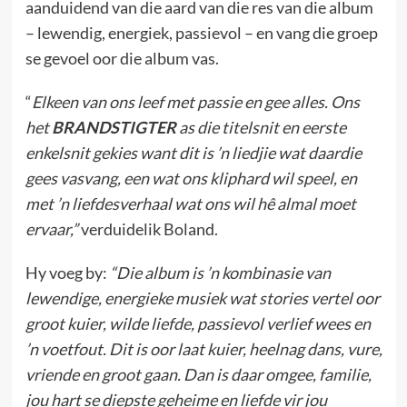
aanduidend van die aard van die res van die album
– lewendig, energiek, passievol – en vang die groep
se gevoel oor die album vas.
“
Elkeen van ons leef met passie en gee alles. Ons
het
BRANDSTIGTER
as die titelsnit en eerste
enkelsnit gekies want dit is ’n liedjie wat daardie
gees vasvang, een wat ons kliphard wil speel, en
met ’n liefdesverhaal wat ons wil hê almal moet
ervaar,”
verduidelik Boland.
Hy voeg by:
“Die album is ’n kombinasie van
lewendige, energieke musiek wat stories vertel oor
groot kuier, wilde liefde, passievol verlief wees en
’n voetfout. Dit is oor laat kuier, heelnag dans, vure,
vriende en groot gaan. Dan is daar omgee, familie,
jou hart se diepste geheime en liefde vir jou