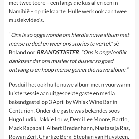
met twee toere – een langs die kus af en een in
Namibië – op die kaarte. Hulle werk ook aan twee
musiekvideo’s.
“
Ons is so opgewonde om hierdie nuwe album met
mense te deel en weer ons stories te vertel,”
sê
Boland oor
BRANDSTIGTER
.
“Ons is ongelooflik
dankbaar dat ons musiek tot dusver so goed
ontvang is en hoop mense geniet die nuwe album.”
Posduif het ook hulle nuwe album met n vuurwarm
luistersessie aan uitgesoekte gaste en media
bekendgestel op 3 April by Whisk Wine Bar in
Centurion. Onder die gaste was bekendes soos
Hugo Ludik, Jakkie Louw, Demi Lee Moore, Bartlo,
Mack Rapapali, Albert Bredenhann, Nastassja Ras,
Rowan Zerf, Charlize Berg, Stephan van Huysteen,