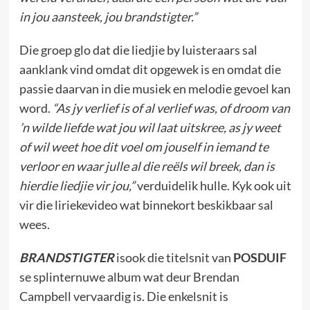
in jou aansteek, jou brandstigter.”
Die groep glo dat die liedjie by luisteraars sal
aanklank vind omdat dit opgewek is en omdat die
passie daarvan in die musiek en melodie gevoel kan
word.
“As jy verlief is of al verlief was, of droom van
’n wilde liefde wat jou wil laat uitskree, as jy weet
of wil weet hoe dit voel om jouself in iemand te
verloor en waar julle al die reëls wil breek, dan is
hierdie liedjie vir jou,”
verduidelik hulle. Kyk ook uit
vir die liriekevideo wat binnekort beskikbaar sal
wees.
BRANDSTIGTER
isook die titelsnit van
POSDUIF
se splinternuwe album wat deur Brendan
Campbell vervaardig is. Die enkelsnit is