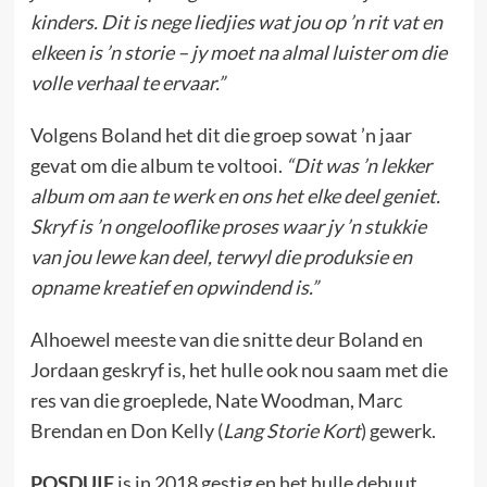
kinders. Dit is nege liedjies wat jou op ’n rit vat en
elkeen is ’n storie – jy moet na almal luister om die
volle verhaal te ervaar.”
Volgens Boland het dit die groep sowat ’n jaar
gevat om die album te voltooi.
“Dit was ’n lekker
album om aan te werk en ons het elke deel geniet.
Skryf is ’n ongelooflike proses waar jy ’n stukkie
van jou lewe kan deel, terwyl die produksie en
opname kreatief en opwindend is.”
Alhoewel meeste van die snitte deur Boland en
Jordaan geskryf is, het hulle ook nou saam met die
res van die groeplede, Nate Woodman, Marc
Brendan en Don Kelly (
Lang Storie Kort
) gewerk.
POSDUIF
is in 2018 gestig en het hulle debuut