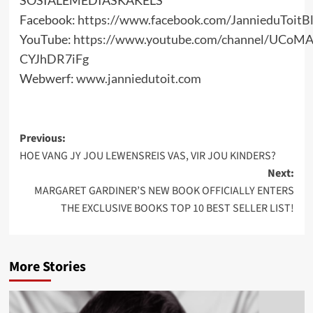
SOSIALEMEDIASKAKELS
Facebook:
https://www.facebook.com/JannieduToitB
YouTube:
https://www.youtube.com/channel/UCoM
CYJhDR7iFg
Webwerf:
www.janniedutoit.com
Post
Previous:
HOE VANG JY JOU LEWENSREIS VAS, VIR JOU KINDERS?
navigation
Next:
MARGARET GARDINER’S NEW BOOK OFFICIALLY ENTERS
THE EXCLUSIVE BOOKS TOP 10 BEST SELLER LIST!
More Stories