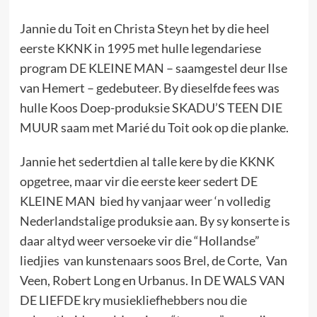
Jannie du Toit en Christa Steyn het by die heel
eerste KKNK in 1995 met hulle legendariese
program DE KLEINE MAN – saamgestel deur Ilse
van Hemert – gedebuteer. By dieselfde fees was
hulle Koos Doep-produksie SKADU’S TEEN DIE
MUUR saam met Marié du Toit ook op die planke.
Jannie het sedertdien al talle kere by die KKNK
opgetree, maar vir die eerste keer sedert DE
KLEINE MAN bied hy vanjaar weer ‘n volledig
Nederlandstalige produksie aan. By sy konserte is
daar altyd weer versoeke vir die “Hollandse”
liedjies van kunstenaars soos Brel, de Corte, Van
Veen, Robert Long en Urbanus. In DE WALS VAN
DE LIEFDE kry musiekliefhebbers nou die