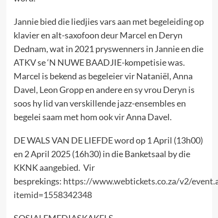
Jannie bied die liedjies vars aan met begeleiding op
klavier en alt-saxofoon deur Marcel en Deryn
Dednam, wat in 2021 pryswenners in Jannie en die
ATKV se ‘N NUWE BAADJIE-kompetisie was.
Marcel is bekend as begeleier vir Nataniël, Anna
Davel, Leon Gropp en andere en sy vrou Deryn is
soos hy lid van verskillende jazz-ensembles en
begelei saam met hom ook vir Anna Davel.
DE WALS VAN DE LIEFDE word op 1 April (13h00)
en 2 April 2025 (16h30) in die Banketsaal by die
KKNK aangebied. Vir
besprekings:
https://www.webtickets.co.za/v2/event.
itemid=1558342348