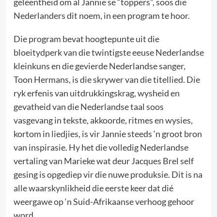
geleentheid om al Jannie se “toppers”, soos die
Nederlanders dit noem, in een program te hoor.
Die program bevat hoogtepunte uit die
bloeitydperk van die twintigste eeuse Nederlandse
kleinkuns en die gevierde Nederlandse sanger,
Toon Hermans, is die skrywer van die titellied. Die
ryk erfenis van uitdrukkingskrag, wysheid en
gevatheid van die Nederlandse taal soos
vasgevang in tekste, akkoorde, ritmes en wysies,
kortom in liedjies, is vir Jannie steeds ‘n groot bron
van inspirasie. Hy het die volledig Nederlandse
vertaling van Marieke wat deur Jacques Brel self
gesing is opgediep vir die nuwe produksie. Dit is na
alle waarskynlikheid die eerste keer dat dié
weergawe op ‘n Suid-Afrikaanse verhoog gehoor
word.