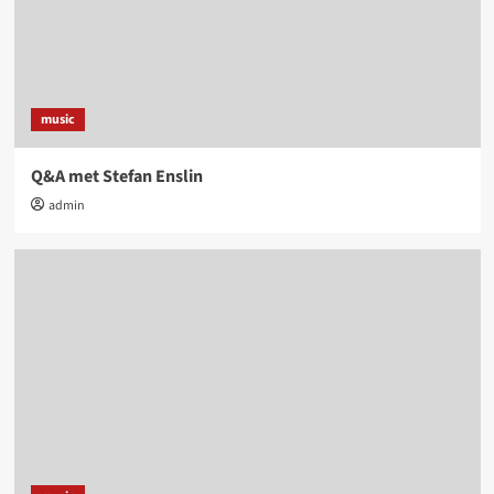
music
Q&A met Stefan Enslin
admin