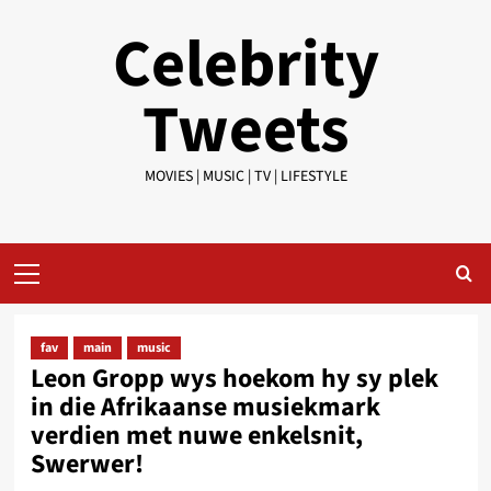
Skip
Celebrity
to
content
Tweets
MOVIES | MUSIC | TV | LIFESTYLE
Primary
Menu
fav
main
music
Leon Gropp wys hoekom hy sy plek
in die Afrikaanse musiekmark
verdien met nuwe enkelsnit,
Swerwer!