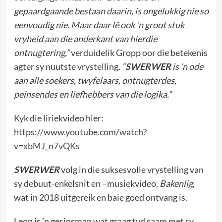
gepaardgaande bestaan daarin, is ongelukkig nie so
eenvoudig nie. Maar daar lê ook ’n groot stuk
vryheid aan die anderkant van hierdie
ontnugtering,”
verduidelik Gropp oor die betekenis
agter sy nuutste vrystelling.
“
SWERWER
is ’n ode
aan alle soekers, twyfelaars, ontnugterdes,
peinsendes en liefhebbers van die logika.”
Kyk die liriekvideo hier:
https://www.youtube.com/watch?
v=xbMJ_n7vQKs
SWERWER
volg in die suksesvolle vrystelling van
sy debuut-enkelsnit en –musiekvideo,
Bakenlig
,
wat in 2018 uitgereik en baie goed ontvang is.
Leon is ’n gesinsman wat graag tyd saam met sy