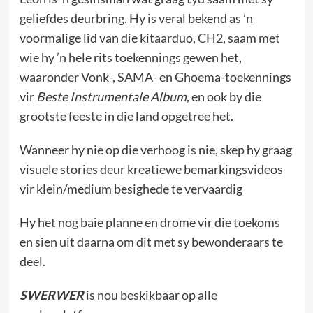
geliefdes deurbring. Hy is veral bekend as ’n
voormalige lid van die kitaarduo,
CH2
, saam met
wie hy ’n hele rits toekennings gewen het,
waaronder Vonk-, SAMA- en Ghoema-toekennings
vir
Beste Instrumentale Album
, en ook by die
grootste feeste in die land opgetree het.
Wanneer hy nie op die verhoog is nie, skep hy graag
visuele stories deur kreatiewe bemarkingsvideos
vir klein/medium besighede te vervaardig
Hy het nog baie planne en drome vir die toekoms
en sien uit daarna om dit met sy bewonderaars te
deel.
SWERWER
is nou beskikbaar op alle