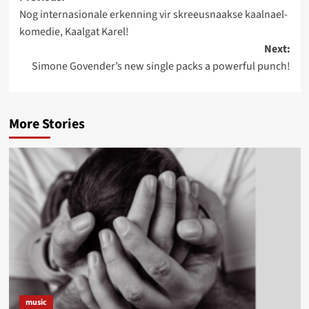
Nog internasionale erkenning vir skreeusnaakse kaalnael-
navigation
komedie, Kaalgat Karel!
Next:
Simone Govender’s new single packs a powerful punch!
More Stories
music