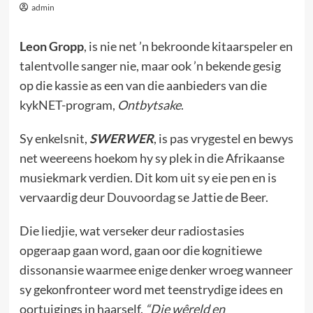
admin
Leon Gropp
, is nie net ’n bekroonde kitaarspeler en
talentvolle sanger nie, maar ook ’n bekende gesig
op die kassie as een van die aanbieders van die
kykNET-program,
Ontbytsake
.
Sy enkelsnit,
SWERWER
, is pas vrygestel en bewys
net weereens hoekom hy sy plek in die Afrikaanse
musiekmark verdien. Dit kom uit sy eie pen en is
vervaardig deur
Douvoordag
se Jattie de Beer.
Die liedjie, wat verseker deur radiostasies
opgeraap gaan word, gaan oor die kognitiewe
dissonansie waarmee enige denker wroeg wanneer
sy gekonfronteer word met teenstrydige idees en
oortuigings in haarself.
“
Die wêreld en