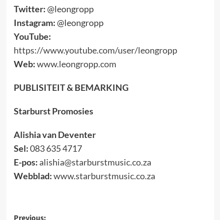
Twitter:
@leongropp
Instagram:
@leongropp
YouTube:
https://www.youtube.com/user/leongropp
Web:
www.leongropp.com
PUBLISITEIT & BEMARKING
Starburst Promosies
Alishia van Deventer
Sel:
083 635 4717
E-pos:
alishia@starburstmusic.co.za
Webblad:
www.starburstmusic.co.za
Post
Previous: