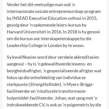
Verder het dié veelsydige man ook ’n
internasionale sosiale entrepreneurskap-program
by INSEAD Executive Education voltooi in 2015,
gevolg deur ’n opkomende leiers-kursus by
Harvard Universiteit in 2016. In 2018 is hy genooi
om die kursus oor leierskapeienskappe by die
Leadership College in Londen by te woon.
Sy kwalifikasies word deur verskeie akkreditasies
aangevul – hy is ’n gekwalifiseerde lewens- en
besigheidsafrigter, ’n gespesialiseerde afrigter wat
fokus op die ontwikkeling van individue se
sterkpunte (
Strengthsfinder
), ’n Myers-Briggs-
fasiliteerder en ’n kulturele transformasie-
hulpmiddel-fasiliteerder. Johan, wat spog met ’n
indrukwekkende
CV
, is ook as ’n psigometris by die