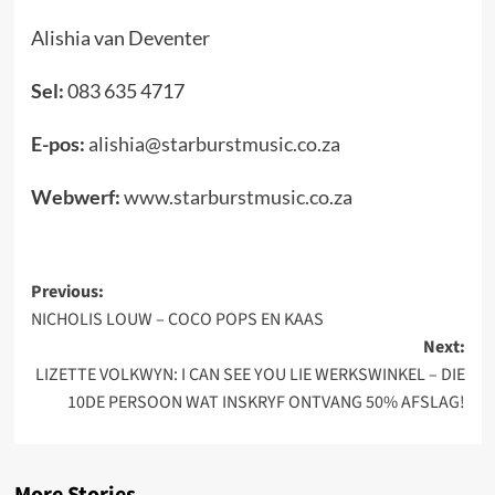
Alishia van Deventer
Sel:
083 635 4717
E-pos:
alishia@starburstmusic.co.za
Webwerf:
www.starburstmusic.co.za
Post
Previous:
NICHOLIS LOUW – COCO POPS EN KAAS
navigation
Next:
LIZETTE VOLKWYN: I CAN SEE YOU LIE WERKSWINKEL – DIE
10DE PERSOON WAT INSKRYF ONTVANG 50% AFSLAG!
More Stories