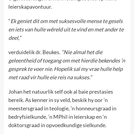
leierskapavontuur.
“
Ek geniet dit om met suksesvolle mense te gesels
en iets van hulle wêreld uit te vind en met ander te
deel,”
verduidelik dr. Beukes.
“Nie almal het die
geleentheid of toegang om met hierdie bekendes ’n
gesprek te voer nie. Hopelik sal my vrae hulle help
met raad vir hulle eie reis na sukses.”
Johan het natuurlik self ook al baie prestasies
bereik. As kenner in sy veld, beskik hy oor ’n
meestersgraad in teologie, ’n honneursgraad in
bedryfsielkunde, ’n MPhil in leierskap en ’n
doktorsgraad in opvoedkundige sielkunde.