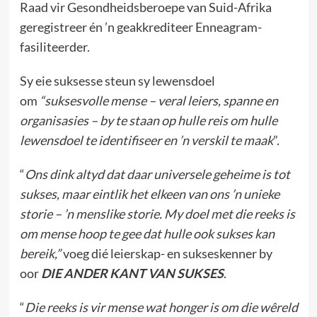
Raad vir Gesondheidsberoepe van Suid-Afrika
geregistreer én ’n geakkrediteer Enneagram-
fasiliteerder.
Sy eie suksesse steun sy lewensdoel
om
“suksesvolle mense – veral leiers, spanne en
organisasies – by te staan op hulle reis om hulle
lewensdoel te identifiseer en ’n verskil te maak
”.
“
Ons dink altyd dat daar universele geheime is tot
sukses, maar eintlik het elkeen van ons ’n unieke
storie – ’n menslike storie. My doel met die reeks is
om mense hoop te gee dat hulle ook sukses kan
bereik,”
voeg dié leierskap- en sukseskenner by
oor
DIE ANDER KANT VAN SUKSES
.
“
Die reeks is vir mense wat honger is om die wêreld