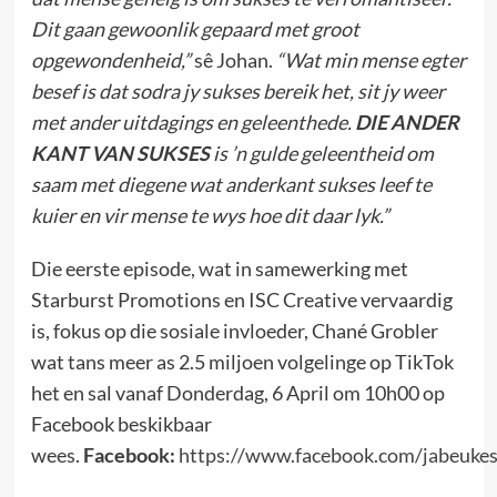
Dit gaan gewoonlik gepaard met groot
opgewondenheid,”
sê Johan.
“Wat min mense egter
besef is dat sodra jy sukses bereik het, sit jy weer
met ander uitdagings en geleenthede.
DIE ANDER
KANT VAN SUKSES
is ’n gulde geleentheid om
saam met diegene wat anderkant sukses leef te
kuier en vir mense te wys hoe dit daar lyk.”
Die eerste episode, wat in samewerking met
Starburst Promotions en ISC Creative vervaardig
is, fokus op die sosiale invloeder, Chané Grobler
wat tans meer as 2.5 miljoen volgelinge op TikTok
het en sal vanaf Donderdag, 6 April om 10h00 op
Facebook beskikbaar
wees.
Facebook:
https://www.facebook.com/jabeuke