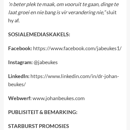
’n beter plek te maak, om vooruit te gaan, dinge te
laat groei en nie bang is vir verandering nie,”
sluit
hy af.
SOSIALEMEDIASKAKELS:
Facebook:
https://www.facebook.com/jabeukes1/
Instagram:
@jabeukes
LinkedIn:
https://www.linkedin.com/in/dr-johan-
beukes/
Webwerf:
www.johanbeukes.com
PUBLISITEIT & BEMARKING:
STARBURST PROMOSIES