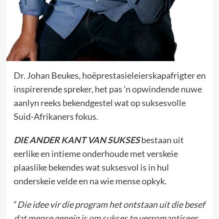
Dr. Johan Beukes, hoëprestasieleierskapafrigter en
inspirerende spreker, het pas ’n opwindende nuwe
aanlyn reeks bekendgestel wat op suksesvolle
Suid-Afrikaners fokus.
DIE ANDER KANT VAN SUKSES
bestaan uit
eerlike en intieme onderhoude met verskeie
plaaslike bekendes wat suksesvol is in hul
onderskeie velde en na wie mense opkyk.
“
Die idee vir die program het ontstaan uit die besef
dat mense geneig is om sukses te verromantiseer.