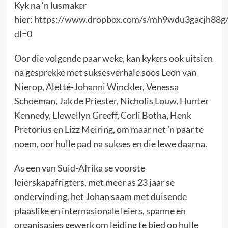
Kyk na ‘n lusmaker
hier:
https://www.dropbox.com/s/mh9wdu3gacjh88
dl=0
Oor die volgende paar weke, kan kykers ook uitsien
na gesprekke met suksesverhale soos Leon van
Nierop, Aletté-Johanni Winckler, Venessa
Schoeman, Jak de Priester, Nicholis Louw, Hunter
Kennedy, Llewellyn Greeff, Corli Botha, Henk
Pretorius en Lizz Meiring, om maar net ’n paar te
noem, oor hulle pad na sukses en die lewe daarna.
As een van Suid-Afrika se voorste
leierskapafrigters, met meer as 23 jaar se
ondervinding, het Johan saam met duisende
plaaslike en internasionale leiers, spanne en
organisasies gewerk om leiding te bied op hulle