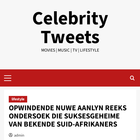
Skip
Celebrity
to
content
Tweets
MOVIES | MUSIC | TV | LIFESTYLE
Primary
Menu
lifestyle
OPWINDENDE NUWE AANLYN REEKS
ONDERSOEK DIE SUKSESGEHEIME
VAN BEKENDE SUID-AFRIKANERS
admin