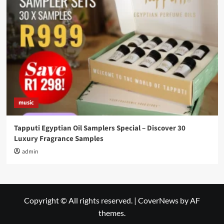
music
Tapputi Egyptian Oil Samplers Special – Discover 30
Luxury Fragrance Samples
admin
Copyright © All rights reserved.
|
CoverNews
by AF
themes.