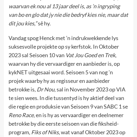
waarvan ek nou al 13 jaar deel is, as ’n ingryping
van bo en glo dat jy nie die bedryf kies nie, maar dat
dit jou kies,”
sê hy.
Vandag spog Henck met ’n indrukwekkende lys
suksesvolle projekte op sy kerfstok. In Oktober
2023 sal Seisoen 10 van
Vat Jou Goed en Trek
,
waarvan hy die vervaardiger en aanbieder is, op
kykNET uitgesaai word. Seisoen 5 van nog ’n
projek waarby hy as regisseur en aanbieder
betrokke is,
Dr Nou
, sal in November 2023 op VIA
te sien wees. In die tussentyd is hy aktief deel van
die regie en produksie van Seisoen 9 van SABC 1 se
Reno Race
, en is hy as vervaardiger en deelnemer
betrokke by die eerste seisoen van die fiksheid-
program,
Fiks of Niks
, wat vanaf Oktober 2023 op