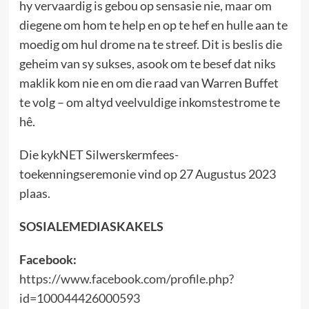
hy vervaardig is gebou op sensasie nie, maar om
diegene om hom te help en op te hef en hulle aan te
moedig om hul drome na te streef. Dit is beslis die
geheim van sy sukses, asook om te besef dat niks
maklik kom nie en om die raad van Warren Buffet
te volg – om altyd veelvuldige inkomstestrome te
hê.
Die kykNET Silwerskermfees-
toekenningseremonie vind op 27 Augustus 2023
plaas.
SOSIALEMEDIASKAKELS
Facebook:
https://www.facebook.com/profile.php?
id=100044426000593