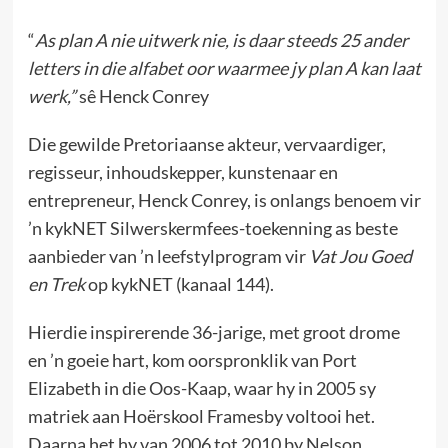
“
As plan A nie uitwerk nie, is daar steeds 25 ander
letters in die alfabet oor waarmee jy plan A kan laat
werk,”
sê Henck Conrey
Die gewilde Pretoriaanse akteur, vervaardiger,
regisseur, inhoudskepper, kunstenaar en
entrepreneur, Henck Conrey, is onlangs benoem vir
’n kykNET Silwerskermfees-toekenning as beste
aanbieder van ’n leefstylprogram vir
Vat Jou Goed
en Trek
op kykNET (kanaal 144).
Hierdie inspirerende 36-jarige, met groot drome
en ’n goeie hart, kom oorspronklik van Port
Elizabeth in die Oos-Kaap, waar hy in 2005 sy
matriek aan Hoërskool Framesby voltooi het.
Daarna het hy van 2006 tot 2010 by Nelson