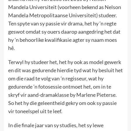
Mandela Universiteit (voorheen bekend as Nelson
Mandela Metropolitaanse Universiteit) studeer.
Ten spyte van sy passie vir drama, het hy ’n regte
geswot omdat sy ouers daarop aangedring het dat
hy ’n behoorlike kwalifikasie agter sy naam moes
hê.
Terwyl hy studeer het, het hy ook as model gewerk
en dit was gedurende hierdie tyd wat hy besluit het
om die raad te volg van ’n regisseur, wat hy
gedurende ’n fotosessie ontmoet het, om in te
skryf vir aand-dramaklasse by Marlene Pieterse.
So het hy die geleentheid gekry om ook sy passie
vir toneelspel uit te leef.
In die finale jaar van sy studies, het sy lewe