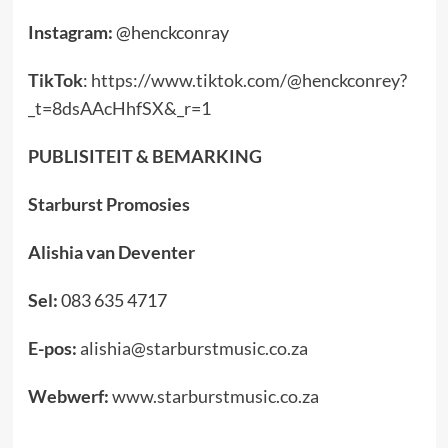
Instagram:
@henckconray
TikTok
:
https://www.tiktok.com/@henckconrey?
_t=8dsAAcHhfSX&_r=1
PUBLISITEIT & BEMARKING
Starburst Promosies
Alishia van Deventer
Sel:
083 635 4717
E-pos:
alishia@starburstmusic.co.za
Webwerf:
www.starburstmusic.co.za