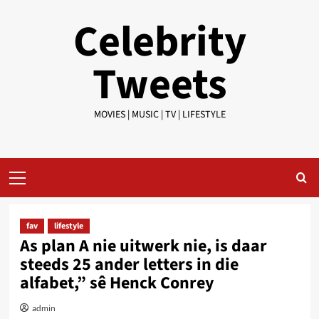
Skip
Celebrity
to
content
Tweets
MOVIES | MUSIC | TV | LIFESTYLE
Primary
Menu
fav
lifestyle
As plan A nie uitwerk nie, is daar
steeds 25 ander letters in die
alfabet,” sê Henck Conrey
admin