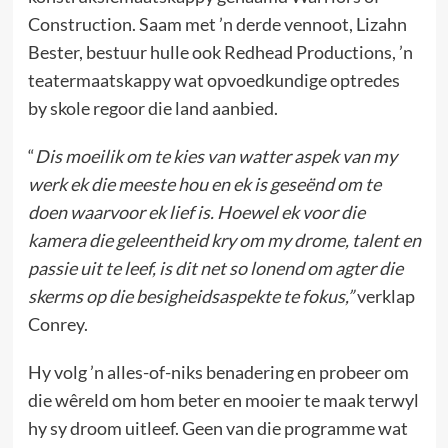
Construction. Saam met ’n derde vennoot, Lizahn
Bester, bestuur hulle ook Redhead Productions, ’n
teatermaatskappy wat opvoedkundige optredes
by skole regoor die land aanbied.
“
Dis moeilik om te kies van watter aspek van my
werk ek die meeste hou en ek is geseënd om te
doen waarvoor ek lief is. Hoewel ek voor die
kamera die geleentheid kry om my drome, talent en
passie uit te leef, is dit net so lonend om agter die
skerms op die besigheidsaspekte te fokus,”
verklap
Conrey.
Hy volg ’n alles-of-niks benadering en probeer om
die wêreld om hom beter en mooier te maak terwyl
hy sy droom uitleef. Geen van die programme wat