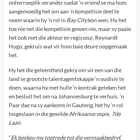
onherroeplik verander nadat ’n vriend se ma hom
aangemoedig het om aan ’n kompetisie deel te
neem waarin hy ’n rol in
Bay City
kon wen. Hy het
toe nie net die kompetisie gewen nie, maar sy paaie
het ook met die akteur en regisseur, Reynardt
Hugo, gekruis wat vir hom baie deure oopgemaak
het.
Hy het die geleentheid gekry om vir een van die
land se grootste talentagentskappe ’n oudisie te
doen, waarna hy met hulle ’n kontrak geteken het
en besluit het om na Johannesburg te verhuis. ’n
Paar dae na sy aankoms in Gauteng, het hy ’n rol
losgeslaan in die gewilde Afrikaanse sepie,
7de
Laan
.
“
Ek beskou my toetrede tot die vermaakbedryf,