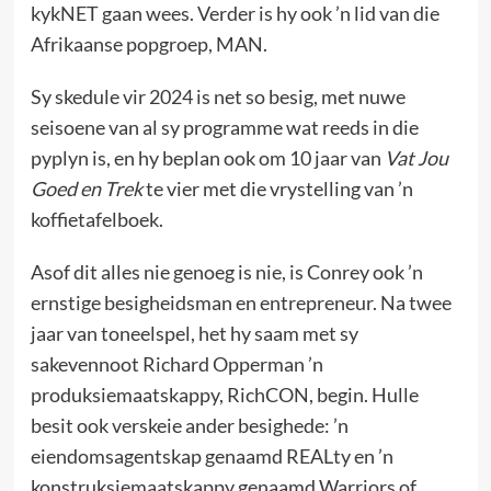
kykNET gaan wees. Verder is hy ook ’n lid van die
Afrikaanse popgroep, MAN.
Sy skedule vir 2024 is net so besig, met nuwe
seisoene van al sy programme wat reeds in die
pyplyn is, en hy beplan ook om 10 jaar van
Vat Jou
Goed en Trek
te vier met die vrystelling van ’n
koffietafelboek.
Asof dit alles nie genoeg is nie, is Conrey ook ’n
ernstige besigheidsman en entrepreneur. Na twee
jaar van toneelspel, het hy saam met sy
sakevennoot Richard Opperman ’n
produksiemaatskappy, RichCON, begin. Hulle
besit ook verskeie ander besighede: ’n
eiendomsagentskap genaamd REALty en ’n
konstruksiemaatskappy genaamd Warriors of